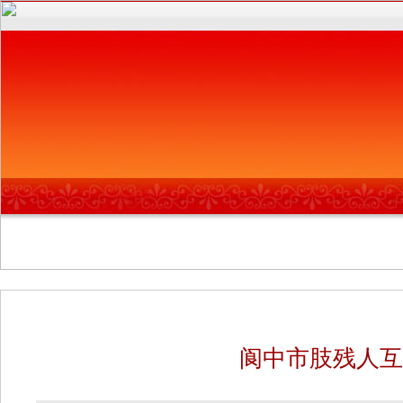
阆中市肢残人互