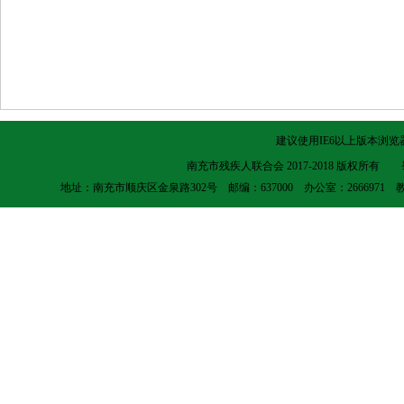
建议使用IE6以上版本浏览器
南充市残疾人联合会 2017-2018 版权所有
地址：南充市顺庆区金泉路302号 邮编：637000 办公室：2666971 教就科：