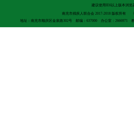
建议使用IE6以上版本浏览器
南充市残疾人联合会 2017-2018 版权所有
地址：南充市顺庆区金泉路302号 邮编：637000 办公室：2666971 教就科：