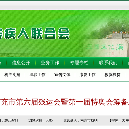
心
信息公开
业务工作
专题专栏
联系我们
|
机关党建
|
组联工作
|
宣传文体
|
康复工作
|
教就扶贫
南充市第六届残运会暨第一届特奥会筹备
2025/6/11 浏览次数：3685 信息录入：南充市残联 【字体：
大